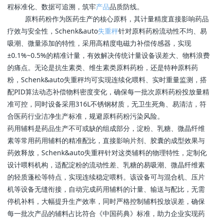
程标准化、数据可追溯，筑牢
产品
品质防线。
原料药粉作为医药生产的核心原料，其计量精度直接影响药品
疗效与安全性，Schenk&auto
失重秤
针对原料药粉流动性不均、易
吸潮、微量添加的特性，采用高精度电磁力补偿传感器，实现
±0.1%~0.5%的精准计量，有效解决传统计量设备误差大、物料浪费
的痛点。无论是抗生素类、维生素类原料药粉，还是特种原料药
粉，Schenk&auto失重秤均可实现连续化喂料、实时重量监测，搭
配PID算法动态补偿物料密度变化，确保每一批次原料药粉投放量精
准可控，同时设备采用316L不锈钢材质，无卫生死角、易清洁，符
合医药行业洁净生产标准，规避原料药粉污染风险。
药用辅料是药品生产不可或缺的组成部分，淀粉、乳糖、微晶纤维
素等常用药用辅料的精准配比，直接影响片剂、胶囊的成型效果与
药效释放，Schenk&auto失重秤针对这类辅料的物理特性，定制化
设计喂料机构，适配淀粉的流动性差、乳糖的易吸潮、微晶纤维素
的轻质蓬松等特点，实现连续稳定喂料。该设备可与混合机、压片
机等设备无缝衔接，自动完成药用辅料的计量、输送与配比，无需
停机补料，大幅提升生产效率，同时严格控制辅料投放误差，确保
每一批次产品的辅料占比符合《中国药典》标准，助力企业实现药