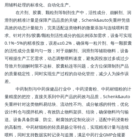
用辅料处理的标准化、自动化生产。
在片剂、胶囊、颗粒剂等制剂生产中，活性成分、崩解剂、润
滑剂的精准计量是保障产品品质的关键，Schenk&auto失重秤凭借
高效的动态计量能力，完美适配这类物料的微量添加与连续喂料需
求。针对片剂/胶囊/颗粒剂活性成分的低比例添加需求，设备可实现
0.1%~5%的精准投放，误差≤±0.2%，确保每一粒片剂、每一颗胶囊
的活性成分含量均匀一致；对于崩解剂、润滑剂等辅助物料，设备
可根据生产工艺需求，动态调整喂料速度，避免因投放过多或过少
导致片剂崩解时限不达标、胶囊粘连等问题，全方位保障制剂产品
的质量稳定性，同时实现生产过程的自动化管控，减少人为操作误
差。
中药制剂与中药保健品行业中，中药浸膏粉、中药材细粉的计
量精度的把控，直接关系到中药产品的药效与品质，Schenk&auto
失重秤针对这类物料易结块、流动性不均、成分敏感的特性，优化
设计料仓与搅拌机构，有效防止物料架拱、结块，确保物料均匀输
送。设备具备防爆、防尘、耐腐蚀的定制化设计，适配中药浸膏粉
的高黏性、中药材细粉的轻质易扬尘等特点，实现精准计量与连续
喂料，同时支持数据实时记录与追溯，满足中药行业GMP合规要