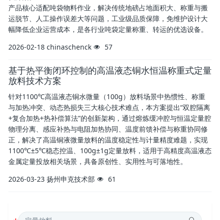
产品核心适配吨袋物料作业，解决传统地磅占地面积大、称重与搬
运脱节、人工操作误差大等问题，工业级品质保障，免维护设计大
幅降低企业运营成本，是各行业吨袋定量称重、转运的优选设备。
2026-02-18
chinaschenck
57
基于热平衡闭环控制的高温液态铜水恒温称重式定量
放料技术方案
针对1100℃高温液态铜水微量（100g）放料场景中热惯性、称重
与加热冲突、动态热损失三大核心技术难点，本方案提出“双腔隔离
+复合加热+热补偿算法”的创新架构，通过熔炼缓冲腔与恒温定量腔
物理分离、感应补热与电阻加热协同、温度前馈补偿与称重协同修
正，解决了高温铜液微量放料的温度稳定性与计量精度难题，实现
1100℃±5℃稳态控温、100g±1g定量放料，适用于高精度高温液态
金属定量投放相关场景，具备原创性、实用性与可落地性。
2026-03-23
扬州申克技术部
61