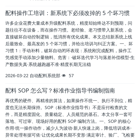
配料操作工培训：新系统下必须改掉的 5 个坏习惯
许多企业花费大量成本升级配料系统，精度却始终达不到预期，问
题往往不在设备，而在操作习惯。老经验、老习惯带入新系统，会
直接破坏自动控制逻辑，抵消所有优化成果。本文总结新系统上线
后最致命、最高发的 5 个坏习惯，并给出培训与纠正方案。一、坏
习惯 1：手动补料，破坏自动闭环表现：系统刚完成配料，操作工
凭感觉手动添加少量物料。危害：·破坏迭代学习与落差补偿模型·生
产数据失真·系统越跑越不准·精度长期无法稳
2026-03-22
自动配料系统部
57
配料 SOP 怎么写？标准作业指导书编制指南
再优秀的硬件、再精准的算法，如果操作不统一、执行不到位，精
度也无法长期保持。SOP（标准作业指导书）不是应付检查的文
件，而是精度固化、质量稳定、人员规范的基石。本文分享一套可
落地、可过审、现场好用的配料 SOP 编制方法。一、SOP 的核心
作用·统一操作动作，减少人为波动·新人快速上岗，降低培训成本·
异常处理有据可依·让优化成果长期不变形·满足审计、验厂、飞检要