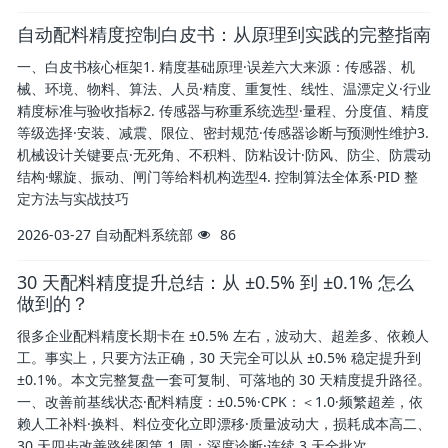
自动配料精度控制白皮书：从原理到实践的完整指南
一、白皮书核心框架1. 精度基础原理·误差六大来源：传感器、机
械、环境、物料、算法、人员·精度、重复性、线性、温漂定义·行业
精度标准与验收指标2. 传感器与称重系统选型·量程、分度值、精度
等级选择·安装、减震、限位、密封规范·传感器诊断与预测性维护3.
机械设计关键要点·无死角、不积料、防粘设计·防风、防尘、防震动
结构·螺旋、振动、闸门等给料机构选型4. 控制算法全体系·PID 整
定方法与实战技巧
2026-03-27
自动配料系统部
86
30 天配料精度提升总结：从 ±0.5% 到 ±0.1% 怎么
做到的？
很多企业配料精度长期卡在 ±0.5% 左右，波动大、超差多、依赖人
工。事实上，只要方法正确，30 天完全可以从 ±0.5% 稳定提升到
±0.1%。本文完整复盘一套可复制、可落地的 30 天精度提升路径。
一、改善前基线状态·配料精度：±0.5%·CPK：＜1.0·频繁超差，依
赖人工补料·换料、料位变化立即漂移·质量波动大，损耗成本高二、
30 天四步改善路线图第 1 周：深度诊断·连续 3 天全批次