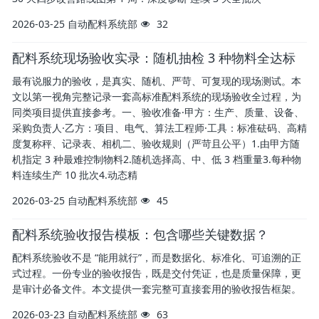
2026-03-25
自动配料系统部
32
配料系统现场验收实录：随机抽检 3 种物料全达标
最有说服力的验收，是真实、随机、严苛、可复现的现场测试。本
文以第一视角完整记录一套高标准配料系统的现场验收全过程，为
同类项目提供直接参考。一、验收准备·甲方：生产、质量、设备、
采购负责人·乙方：项目、电气、算法工程师·工具：标准砝码、高精
度复称秤、记录表、相机二、验收规则（严苛且公平）1.由甲方随
机指定 3 种最难控制物料2.随机选择高、中、低 3 档重量3.每种物
料连续生产 10 批次4.动态精
2026-03-25
自动配料系统部
45
配料系统验收报告模板：包含哪些关键数据？
配料系统验收不是 “能用就行”，而是数据化、标准化、可追溯的正
式过程。一份专业的验收报告，既是交付凭证，也是质量保障，更
是审计必备文件。本文提供一套完整可直接套用的验收报告框架。
2026-03-23
自动配料系统部
63