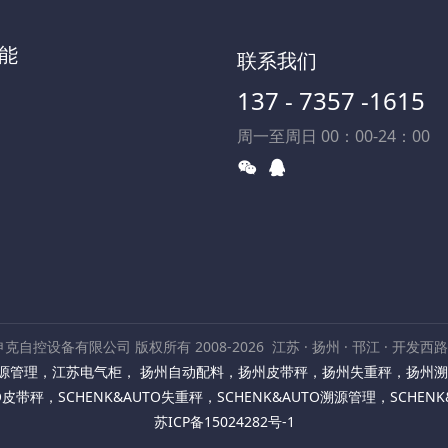
能
联系我们
137 - 7357 -1615
周一至周日 00：00-24：00
克自控设备有限公司 版权所有 2008-2026
江苏 · 扬州 · 邗江 · 开发西
源管理
，
江苏电气柜
，
扬州自动配料
，
扬州皮带秤
，
扬州失重秤
，
扬州溯
TO皮带秤
，
SCHENK&AUTO失重秤
，
SCHENK&AUTO溯源管理
，
SCHEN
苏ICP备15024282号-1