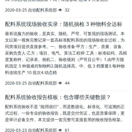
2026-03-25
自动配料系统部
32
配料系统现场验收实录：随机抽检 3 种物料全达标
最有说服力的验收，是真实、随机、严苛、可复现的现场测试。本
文以第一视角完整记录一套高标准配料系统的现场验收全过程，为
同类项目提供直接参考。一、验收准备·甲方：生产、质量、设备、
采购负责人·乙方：项目、电气、算法工程师·工具：标准砝码、高精
度复称秤、记录表、相机二、验收规则（严苛且公平）1.由甲方随
机指定 3 种最难控制物料2.随机选择高、中、低 3 档重量3.每种物
料连续生产 10 批次4.动态精
2026-03-25
自动配料系统部
44
配料系统验收报告模板：包含哪些关键数据？
配料系统验收不是 “能用就行”，而是数据化、标准化、可追溯的正
式过程。一份专业的验收报告，既是交付凭证，也是质量保障，更
是审计必备文件。本文提供一套完整可直接套用的验收报告框架。
2026-03-23
自动配料系统部
61