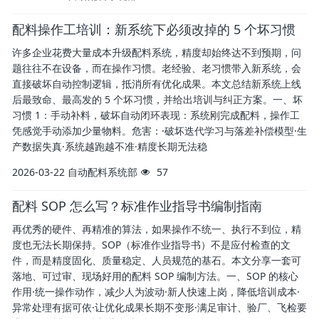
配料操作工培训：新系统下必须改掉的 5 个坏习惯
许多企业花费大量成本升级配料系统，精度却始终达不到预期，问
题往往不在设备，而在操作习惯。老经验、老习惯带入新系统，会
直接破坏自动控制逻辑，抵消所有优化成果。本文总结新系统上线
后最致命、最高发的 5 个坏习惯，并给出培训与纠正方案。一、坏
习惯 1：手动补料，破坏自动闭环表现：系统刚完成配料，操作工
凭感觉手动添加少量物料。危害：·破坏迭代学习与落差补偿模型·生
产数据失真·系统越跑越不准·精度长期无法稳
2026-03-22
自动配料系统部
57
配料 SOP 怎么写？标准作业指导书编制指南
再优秀的硬件、再精准的算法，如果操作不统一、执行不到位，精
度也无法长期保持。SOP（标准作业指导书）不是应付检查的文
件，而是精度固化、质量稳定、人员规范的基石。本文分享一套可
落地、可过审、现场好用的配料 SOP 编制方法。一、SOP 的核心
作用·统一操作动作，减少人为波动·新人快速上岗，降低培训成本·
异常处理有据可依·让优化成果长期不变形·满足审计、验厂、飞检要