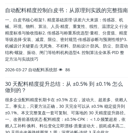
自动配料精度控制白皮书：从原理到实践的完整指南
一、白皮书核心框架1. 精度基础原理·误差六大来源：传感器、机
械、环境、物料、算法、人员·精度、重复性、线性、温漂定义·行业
精度标准与验收指标2. 传感器与称重系统选型·量程、分度值、精度
等级选择·安装、减震、限位、密封规范·传感器诊断与预测性维护3.
机械设计关键要点·无死角、不积料、防粘设计·防风、防尘、防震动
结构·螺旋、振动、闸门等给料机构选型4. 控制算法全体系·PID 整
定方法与实战技巧
2026-03-27
自动配料系统部
86
30 天配料精度提升总结：从 ±0.5% 到 ±0.1% 怎么
做到的？
很多企业配料精度长期卡在 ±0.5% 左右，波动大、超差多、依赖人
工。事实上，只要方法正确，30 天完全可以从 ±0.5% 稳定提升到
±0.1%。本文完整复盘一套可复制、可落地的 30 天精度提升路径。
一、改善前基线状态·配料精度：±0.5%·CPK：＜1.0·频繁超差，依
赖人工补料·换料、料位变化立即漂移·质量波动大，损耗成本高二、
30 天四步改善路线图第 1 周：深度诊断·连续 3 天全批次