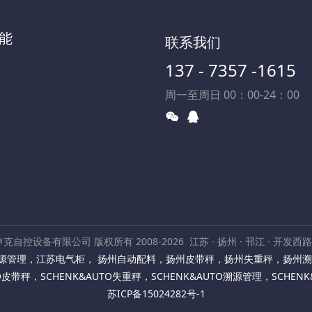
能
联系我们
137 - 7357 -1615
周一至周日 00：00-24：00
克自控设备有限公司 版权所有 2008-2026
江苏 · 扬州 · 邗江 · 开发西
源管理
，
江苏电气柜
，
扬州自动配料
，
扬州皮带秤
，
扬州失重秤
，
扬州溯
TO皮带秤
，
SCHENK&AUTO失重秤
，
SCHENK&AUTO溯源管理
，
SCHEN
苏ICP备15024282号-1