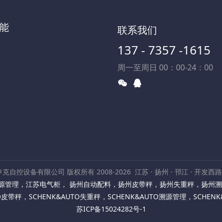
能
联系我们
137 - 7357 -1615
周一至周日 00：00-24：00
克自控设备有限公司 版权所有 2008-2026
江苏 · 扬州 · 邗江 · 开发西
源管理
，
江苏电气柜
，
扬州自动配料
，
扬州皮带秤
，
扬州失重秤
，
扬州溯
TO皮带秤
，
SCHENK&AUTO失重秤
，
SCHENK&AUTO溯源管理
，
SCHEN
苏ICP备15024282号-1