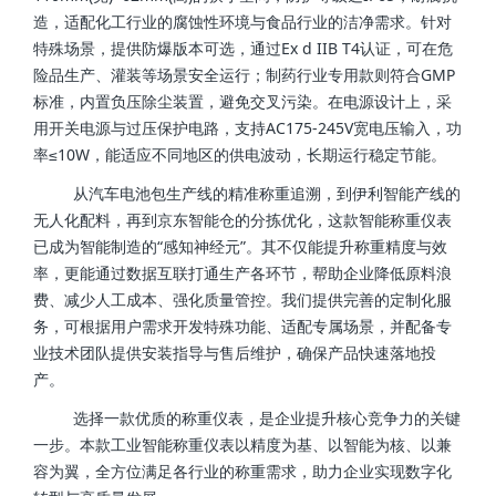
造，适配化工行业的腐蚀性环境与食品行业的洁净需求。针对
特殊场景，提供防爆版本可选，通过Ex d IIB T4认证，可在危
险品生产、灌装等场景安全运行；制药行业专用款则符合GMP
标准，内置负压除尘装置，避免交叉污染。在电源设计上，采
用开关电源与过压保护电路，支持AC175-245V宽电压输入，功
率≤10W，能适应不同地区的供电波动，长期运行稳定节能。
从汽车电池包生产线的精准称重追溯，到伊利智能产线的
无人化配料，再到京东智能仓的分拣优化，这款智能称重仪表
已成为智能制造的“感知神经元”。其不仅能提升称重精度与效
率，更能通过数据互联打通生产各环节，帮助企业降低原料浪
费、减少人工成本、强化质量管控。我们提供完善的定制化服
务，可根据用户需求开发特殊功能、适配专属场景，并配备专
业技术团队提供安装指导与售后维护，确保产品快速落地投
产。
选择一款优质的称重仪表，是企业提升核心竞争力的关键
一步。本款工业智能称重仪表以精度为基、以智能为核、以兼
容为翼，全方位满足各行业的称重需求，助力企业实现数字化