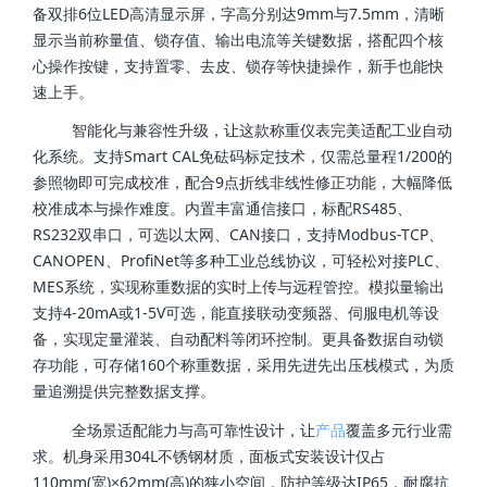
备双排6位LED高清显示屏，字高分别达9mm与7.5mm，清晰
显示当前称量值、锁存值、输出电流等关键数据，搭配四个核
心操作按键，支持置零、去皮、锁存等快捷操作，新手也能快
速上手。
智能化与兼容性升级，让这款称重仪表完美适配工业自动
化系统。支持Smart CAL免砝码标定技术，仅需总量程1/200的
参照物即可完成校准，配合9点折线非线性修正功能，大幅降低
校准成本与操作难度。内置丰富通信接口，标配RS485、
RS232双串口，可选以太网、CAN接口，支持Modbus-TCP、
CANOPEN、ProfiNet等多种工业总线协议，可轻松对接PLC、
MES系统，实现称重数据的实时上传与远程管控。模拟量输出
支持4-20mA或1-5V可选，能直接联动变频器、伺服电机等设
备，实现定量灌装、自动配料等闭环控制。更具备数据自动锁
存功能，可存储160个称重数据，采用先进先出压栈模式，为质
量追溯提供完整数据支撑。
全场景适配能力与高可靠性设计，让
产品
覆盖多元行业需
求。机身采用304L不锈钢材质，面板式安装设计仅占
110mm(宽)×62mm(高)的狭小空间，防护等级达IP65，耐腐抗