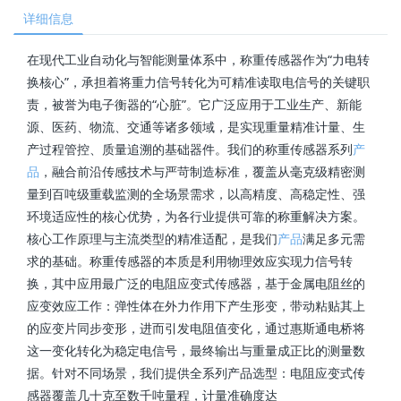
详细信息
在现代工业自动化与智能测量体系中，称重传感器作为“力电转
换核心”，承担着将重力信号转化为可精准读取电信号的关键职
责，被誉为电子衡器的“心脏”。它广泛应用于工业生产、新能
源、医药、物流、交通等诸多领域，是实现重量精准计量、生
产过程管控、质量追溯的基础器件。我们的称重传感器系列
产
品
，融合前沿传感技术与严苛制造标准，覆盖从毫克级精密测
量到百吨级重载监测的全场景需求，以高精度、高稳定性、强
环境适应性的核心优势，为各行业提供可靠的称重解决方案。
核心工作原理与主流类型的精准适配，是我们
产品
满足多元需
求的基础。称重传感器的本质是利用物理效应实现力信号转
换，其中应用最广泛的电阻应变式传感器，基于金属电阻丝的
应变效应工作：弹性体在外力作用下产生形变，带动粘贴其上
的应变片同步变形，进而引发电阻值变化，通过惠斯通电桥将
这一变化转化为稳定电信号，最终输出与重量成正比的测量数
据。针对不同场景，我们提供全系列产品选型：电阻应变式传
感器覆盖几十克至数千吨量程，计量准确度达