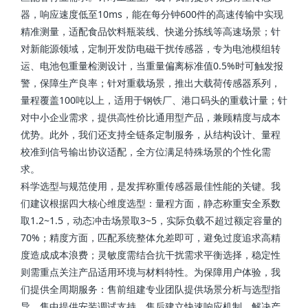
器，响应速度低至10ms，能在每分钟600件的高速传输中实现
精准测量，适配食品饮料瓶装线、快递分拣线等高速场景；针
对新能源领域，定制开发防电磁干扰传感器，专为电池模组转
运、电池包重量检测设计，当重量偏离标准值0.5%时可触发报
警，保障生产良率；针对重载场景，推出大载荷传感器系列，
量程覆盖100吨以上，适用于钢铁厂、港口码头的重载计量；针
对中小企业需求，提供高性价比通用型产品，兼顾精度与成本
优势。此外，我们还支持全链条定制服务，从结构设计、量程
校准到信号输出协议适配，全方位满足特殊场景的个性化需
求。
科学选型与规范使用，是发挥称重传感器最佳性能的关键。我
们建议根据四大核心维度选型：量程方面，静态称重安全系数
取1.2~1.5，动态冲击场景取3~5，实际负载不超过额定容量的
70%；精度方面，匹配系统整体允差即可，避免过度追求高精
度造成成本浪费；灵敏度需结合抗干扰需求平衡选择，稳定性
则需重点关注产品适用环境与材料特性。为保障用户体验，我
们提供全周期服务：售前组建专业团队提供场景分析与选型指
导，售中提供安装调试支持，售后建立快速响应机制，解决产