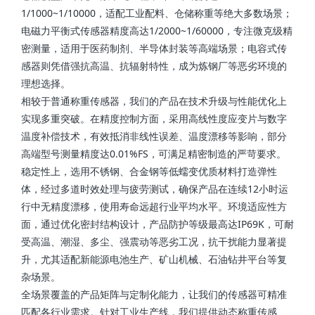
1/1000~1/10000，适配工业配料、仓储称重等绝大多数场景；
电磁力平衡式传感器精度高达1/2000~1/60000，专注微克级精
密测量，适用于医药制剂、半导体封装等高端场景；电容式传
感器则凭借强抗高温、抗辐射特性，成为炼钢厂等恶劣环境的
理想选择。
相较于普通称重传感器，我们的产品在技术升级与性能优化上
实现多重突破。在精度控制方面，采用高线性度应变片与数字
温度补偿技术，有效抵消非线性误差、温度漂移等影响，部分
高端型号测量精度达0.01%FS，可满足精密制造的严苛要求。
稳定性上，选用不锈钢、合金钢等低蠕变优质材料打造弹性
体，经过多道时效处理与疲劳测试，确保产品在连续12小时运
行中无精度漂移，使用寿命远超行业平均水平。环境适应性方
面，通过优化密封结构设计，产品防护等级最高达IP69K，可耐
受高温、潮湿、多尘、强震动等恶劣工况，抗干扰能力显著提
升，尤其适配新能源电池生产、矿山机械、石油钻井平台等复
杂场景。
全场景覆盖的产品矩阵与定制化能力，让我们的传感器可精准
匹配各行业需求。针对工业生产线，我们提供动态称重传感