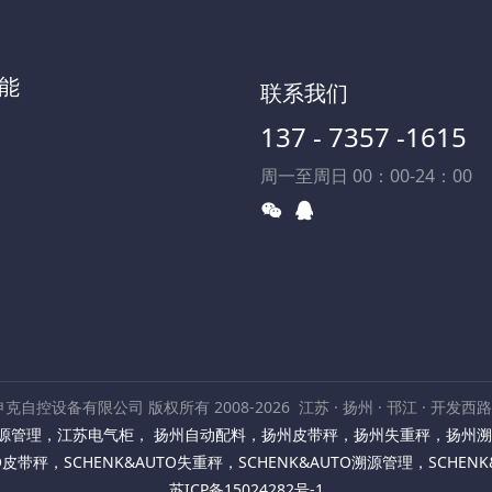
能
联系我们
137 - 7357 -1615
周一至周日 00：00-24：00
克自控设备有限公司 版权所有 2008-2026
江苏 · 扬州 · 邗江 · 开发西
源管理
，
江苏电气柜
，
扬州自动配料
，
扬州皮带秤
，
扬州失重秤
，
扬州溯
TO皮带秤
，
SCHENK&AUTO失重秤
，
SCHENK&AUTO溯源管理
，
SCHEN
苏ICP备15024282号-1