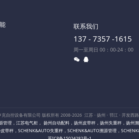
能
联系我们
137 - 7357 -1615
周一至周日 00：00-24：00
克自控设备有限公司 版权所有 2008-2026
江苏 · 扬州 · 邗江 · 开发西
源管理
，
江苏电气柜
，
扬州自动配料
，
扬州皮带秤
，
扬州失重秤
，
扬州溯
TO皮带秤
，
SCHENK&AUTO失重秤
，
SCHENK&AUTO溯源管理
，
SCHEN
苏ICP备15024282号-1