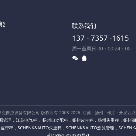
能
联系我们
137 - 7357 -1615
周一至周日 00：00-24：00
克自控设备有限公司 版权所有 2008-2026
江苏 · 扬州 · 邗江 · 开发西
源管理
，
江苏电气柜
，
扬州自动配料
，
扬州皮带秤
，
扬州失重秤
，
扬州溯
TO皮带秤
，
SCHENK&AUTO失重秤
，
SCHENK&AUTO溯源管理
，
SCHEN
苏ICP备15024282号-1