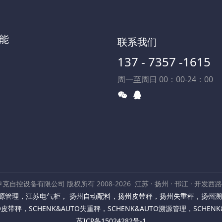
能
联系我们
137 - 7357 -1615
周一至周日 00：00-24：00
克自控设备有限公司 版权所有 2008-2026
江苏 · 扬州 · 邗江 · 开发西
源管理
，
江苏电气柜
，
扬州自动配料
，
扬州皮带秤
，
扬州失重秤
，
扬州溯
TO皮带秤
，
SCHENK&AUTO失重秤
，
SCHENK&AUTO溯源管理
，
SCHEN
苏ICP备15024282号-1