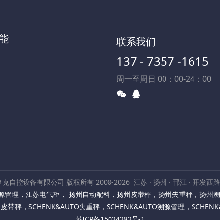
能
联系我们
137 - 7357 -1615
周一至周日 00：00-24：00
克自控设备有限公司 版权所有 2008-2026
江苏 · 扬州 · 邗江 · 开发西
源管理
，
江苏电气柜
，
扬州自动配料
，
扬州皮带秤
，
扬州失重秤
，
扬州溯
TO皮带秤
，
SCHENK&AUTO失重秤
，
SCHENK&AUTO溯源管理
，
SCHEN
苏ICP备15024282号-1