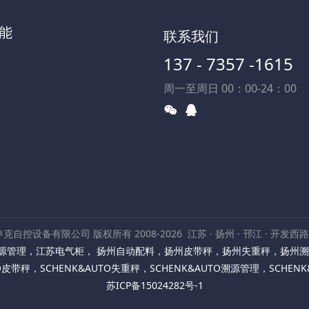
能
联系我们
137 - 7357 -1615
周一至周日 00：00-24：00
克自控设备有限公司 版权所有 2008-2026
江苏 · 扬州 · 邗江 · 开发西
源管理
，
江苏电气柜
，
扬州自动配料
，
扬州皮带秤
，
扬州失重秤
，
扬州溯
TO皮带秤
，
SCHENK&AUTO失重秤
，
SCHENK&AUTO溯源管理
，
SCHEN
苏ICP备15024282号-1