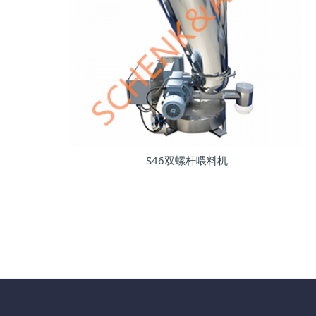
S46双螺杆喂料机