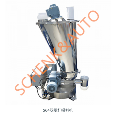
S64双螺杆喂料机