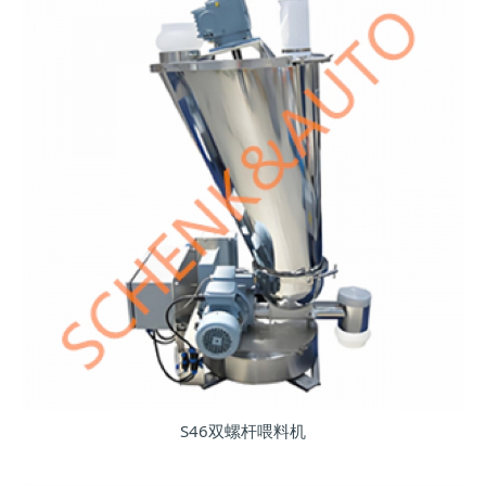
S46双螺杆喂料机