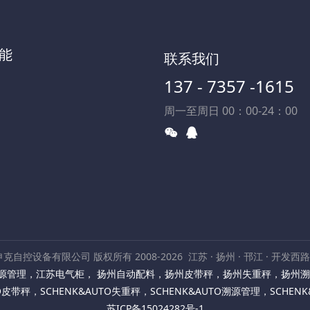
能
联系我们
137 - 7357 -1615
周一至周日 00：00-24：00
克自控设备有限公司 版权所有 2008-2026
江苏 · 扬州 · 邗江 · 开发西
源管理
，
江苏电气柜
，
扬州自动配料
，
扬州皮带秤
，
扬州失重秤
，
扬州溯
TO皮带秤
，
SCHENK&AUTO失重秤
，
SCHENK&AUTO溯源管理
，
SCHEN
苏ICP备15024282号-1