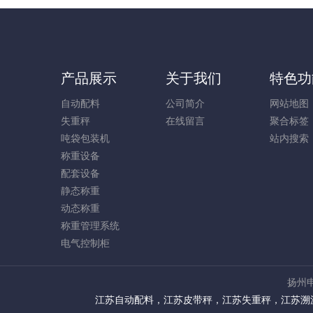
产品展示
关于我们
特色功
自动配料
公司简介
网站地图
失重秤
在线留言
聚合标签
吨袋包装机
站内搜索
称重设备
配套设备
静态称重
动态称重
称重管理系统
电气控制柜
扬州申
江苏自动配料
，
江苏皮带秤
，
江苏失重秤
，
江苏溯