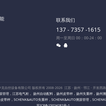
能
联系我们
137 - 7357 -1615
周一至周日 00：00-24：00
克自控设备有限公司 版权所有 2008-2026
江苏 · 扬州 · 邗江 · 开发西
源管理
，
江苏电气柜
，
扬州自动配料
，
扬州皮带秤
，
扬州失重秤
，
扬州溯
TO皮带秤
，
SCHENK&AUTO失重秤
，
SCHENK&AUTO溯源管理
，
SCHEN
苏ICP备15024282号-1