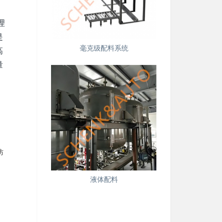
理
是
毫克级配料系统
高
量
防
液体配料