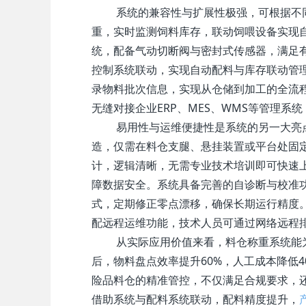
系统的兼容性与扩展性极强，可根据不
重，实时监测饲料库存，联动饲喂设备实现
统，配备气动切断阀与密封式传感器，满足
控制系统联动，实现自动配料与库存联动管理
录物料批次信息，实现从仓储到加工的全流程追溯
无缝对接企业ERP、MES、WMS等管理
易用性与运维便捷性是系统的另一大亮
造，仅需在料仓支腿、悬挂装置或平台处固
计，逻辑清晰，无需专业技术培训即可快速
障数据安全。系统具备完善的自诊断与校准
式，定期修正零点漂移，确保长期运行精度
配远程运维功能，技术人员可通过网络远程
从实际应用价值来看，料仓称重系统能
后，物料盘点效率提升60%，人工成本降低4
险品料仓的精准管控，不仅满足合规要求，
借助系统与配料系统联动，配料精度提升，