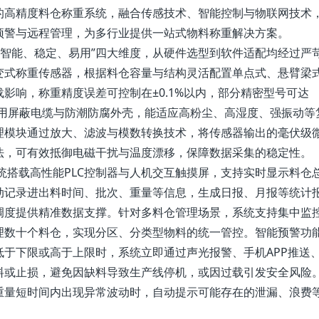
的高精度料仓称重系统，融合传感技术、智能控制与物联网技术
预警与远程管理，为多行业提供一站式物料称重解决方案。
、智能、稳定、易用”四大维度，从硬件选型到软件适配均经过严
变式称重传感器，根据料仓容量与结构灵活配置单点式、悬臂梁
影响，称重精度误差可控制在±0.1%以内，部分精密型号可达
备专用屏蔽电缆与防潮防腐外壳，能适应高粉尘、高湿度、强振动等
调理模块通过放大、滤波与模数转换技术，将传感器输出的毫伏级
法，可有效抵御电磁干扰与温度漂移，保障数据采集的稳定性。
统搭载高性能PLC控制器与人机交互触摸屏，支持实时显示料仓
动记录进出料时间、批次、重量等信息，生成日报、月报等统计
调度提供精准数据支撑。针对多料仓管理场景，系统支持集中监
理数十个料仓，实现分区、分类型物料的统一管控。智能预警功
于下限或高于上限时，系统立即通过声光报警、手机APP推送
料或止损，避免因缺料导致生产线停机，或因过载引发安全风险
重量短时间内出现异常波动时，自动提示可能存在的泄漏、浪费