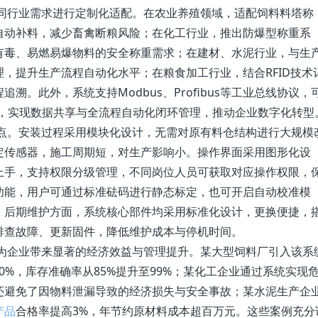
同行业需求进行定制化适配。在农业养殖领域，适配饲料料塔称
自动补料，减少畜禽断粮风险；在化工行业，推出防爆型称重系
有毒、易燃易爆物料的安全称重需求；在建材、水泥行业，与生
，提升生产流程自动化水平；在粮食加工行业，结合RFID技术
。此外，系统支持Modbus、Profibus等工业总线协议，
系统，实现数据共享与全流程自动化闭环管理，推动企业数字化转型
点。安装过程采用模块化设计，无需对原有料仓结构进行大规模
定传感器，施工周期短，对生产影响小。操作界面采用图形化设
上手，支持权限分级管理，不同岗位人员可获取对应操作权限，
功能，用户可通过标准砝码进行静态标定，也可开启自动校准模
。后期维护方面，系统核心部件均采用标准化设计，更换便捷，
排查故障、更新固件，降低维护成本与停机时间。
为企业带来显著的经济效益与管理提升。某大型饲料厂引入该系
0%，库存准确率从85%提升至99%；某化工企业通过系统实现
还避免了因物料泄漏导致的经济损失与安全事故；某水泥生产企
产品
合格率提高3%，年节约原材料成本超百万元。这些案例充分