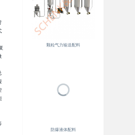
，
苛
式
颗粒气力输送配料
复
微
总
报
控
能
、
。
等
防爆液体配料