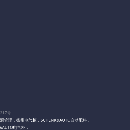
路217号
源管理
，
扬州电气柜
，
SCHENK&AUTO自动配料
，
K&AUTO电气柜
，