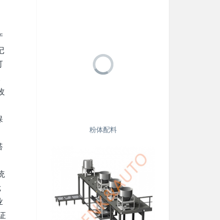
产
记
可
。
改
保
粉体配料
搭
统
危
业
证