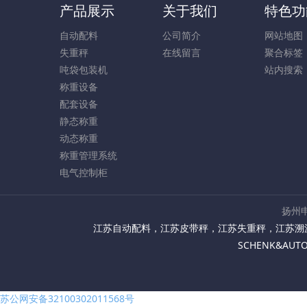
产品展示
关于我们
特色功
自动配料
公司简介
网站地图
失重秤
在线留言
聚合标签
吨袋包装机
站内搜索
称重设备
配套设备
静态称重
动态称重
称重管理系统
电气控制柜
扬州申
江苏自动配料
，
江苏皮带秤
，
江苏失重秤
，
江苏溯
SCHENK&AU
苏公网安备32100302011568号