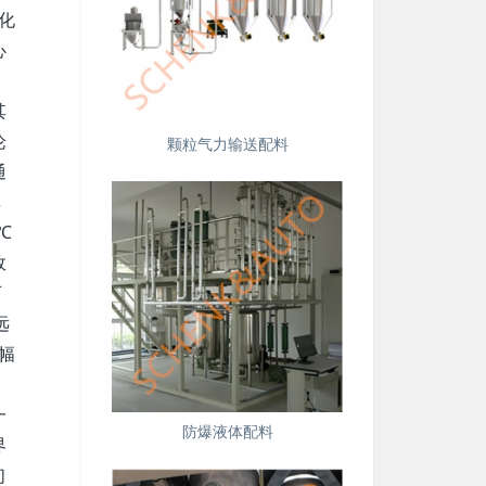
化
心
其
论
颗粒气力输送配料
通
其
℃
故
可
远
幅
一
防爆液体配料
界
们