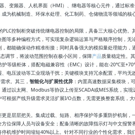
制器、变频器、人机界面（HMI）、继电器等核心元件，通过标准
，成为机械制造、环保水处理、化工制药、仓储物流等领域的核
的PLC控制柜突破传统继电器控制的局限，具备三大核心优势。
块图等多种编程方式，可实现复杂逻辑运算与严格顺序控制，无
制，都能确保动作精准衔接；同时具备强大的模拟量处理能力，
动态调节，将波动范围控制在极小区间，保障
产品
质量稳定性。
上防护等级柜体，搭配电磁兼容性（EMC）设计，能在-20℃至+70
湿、电压波动等工业现场干扰；关键模块支持冗余配置，平均无
产需求。其三，
智能化与扩展性优异
：内置高速数据采集模块，
过以太网、Modbus等协议上传至SCADA或MES系统，实现
可根据产线升级需求灵活扩展I/O点数，无需更换整套系统，大
制柜更是层层把关。集成过载、短路、相序保护等多重防护机制，
全方位保障人员与设备安全；配备清晰的故障指示灯与中文报警
停机维护时间缩短40%以上。针对不同行业的个性化需求，我