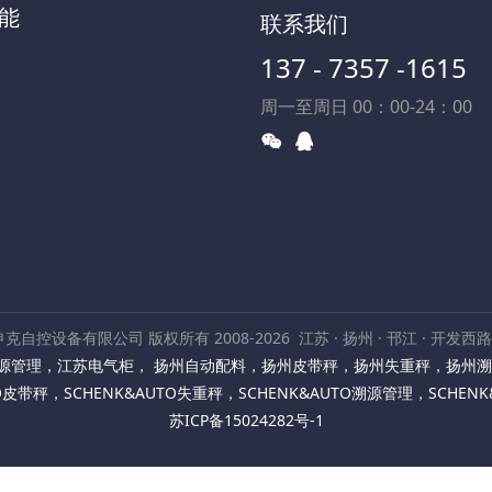
能
联系我们
137 - 7357 -1615
周一至周日 00：00-24：00
克自控设备有限公司 版权所有 2008-2026
江苏 · 扬州 · 邗江 · 开发西
源管理
，
江苏电气柜
，
扬州自动配料
，
扬州皮带秤
，
扬州失重秤
，
扬州溯
TO皮带秤
，
SCHENK&AUTO失重秤
，
SCHENK&AUTO溯源管理
，
SCHEN
苏ICP备15024282号-1