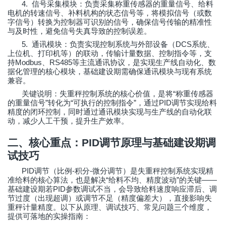
4.
信号采集模块：负责采集称重传感器的重量信号、给料
电机的转速信号、补料机构的状态信号等，将模拟信号（或数
字信号）转换为控制器可识别的信号，确保信号传输的精准性
与及时性，避免信号失真导致的控制误差。
5.
DCS
通讯模块：负责实现控制系统与外部设备（
系统、
上位机、打印机等）的联动，传输计量数据、控制指令等，支
Modbus
RS485
持
、
等主流通讯协议，是实现生产线自动化、数
据化管理的核心模块，基础建设期需确保通讯模块与现有系统
兼容。
“
关键说明：失重秤控制系统的核心价值，是将
称重传感器
”
“
”
PID
的重量信号
转化为
可执行的控制指令
，通过
调节实现给料
精度的闭环控制，同时通过通讯模块实现与生产线的自动化联
动，减少人工干预，提升生产效率。
二、核心重点：
PID
调节原理与基础建设期调
试技巧
PID
-
-
调节（比例
积分
微分调节）是失重秤控制系统实现精
“
”
——
准给料的核心算法，也是解决
给料不均、精度波动
的关键
PID
基础建设期若
参数调试不当，会导致给料速度响应滞后、调
节过度（出现超调）或调节不足（精度偏差大），直接影响失
重秤计量精度。以下从原理、调试技巧、常见问题三个维度，
提供可落地的实操指南：