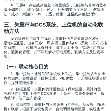
4.
4
问题
：存在残余偏差（流量稳定，但始终与目标流量有
→
I
→
微小偏差）
核心原因：
过大，积分调节力度不足
解决方
I
5~10s
法：减小
（幅度
），逐步优化，直至残余偏差消除。
三、失重秤与
DCS
系统、上位机的自动化联
动方法
基础建设期搭建生产线时，失重秤的自动化联动的核心
“
”
DCS
是
数据互通、指令同步
，即实现失重秤与
系统（分布式控
制系统）、上位机的无缝对接，减少人工干预，实现生产自动
化、数据化管理。以下详细解析联动原理、联动方法及注意事
项：
（一）联动核心目的
1.
DCS
集中控制：通过
系统或上位机，集中控制多台失重
PID
秤的启停、参数设置（目标流量、
参数），无需现场逐台操
作，提升管理效率；
2.
数据互通：失重秤的计量数据（瞬时流量、累计流量、
DCS
补料状态）实时上传至
系统、上位机，实现数据追溯、报
表统计，便于生产管控；
3.
联动控制：失重秤与下游设备（混合机、反应釜、输送
机）联动，根据下游设备需求，自动调整给料流量，实现生产