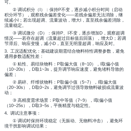
可。
②
I
P
调试积分（
）：保持
不变，逐步减小积分时间（启动
——
积分环节），观察残余偏差变化
若残余偏差无法消除，继
I
I
续减小
；若出现超调、流量波动，增大
，直至残余偏差消除，
流量稳定。
③
D
P
I
D
调试微分（
）：保持
、
不变，逐步增加
，观察超调
——
D
情况
若存在超调（流量超过目标值后回落），增大
；若调
D
节滞后、响应变慢，减小
，直至无明显超调，响应及时。
3.
工况适配优化：基础建设期需结合物料特性调整参数，避免
通用参数适配性差：
①
P
8~10
I
粘性、易结块物料：
取偏大值（
），
取偏小值
10~20s
D
1~3s
（
），
取
，提升调节响应速度，避免堵料导致的
偏差；
②
P
5~7
I
易碎、纤维状物料：
取偏小值（
），
取偏大值
20~30s
D
0~2s
（
），
取
，避免调节过强导致物料破损或流量波
动；
③
P
7~9
I
高精度需求场景：
取中等值（
），
取偏小值
10~25s
D
3~5s
（
），
取
，平衡精度与稳定性。
4.
调试注意事项：
①
调试时保持环境稳定（无振动、无物料冲击），避免环
境干扰影响调试结果；