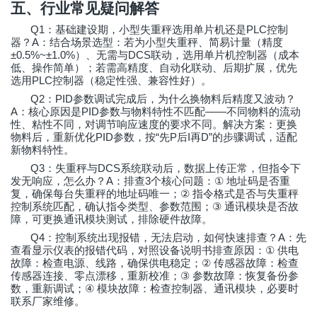
五、行业常见疑问解答
Q1
PLC
：基础建设期，小型失重秤选用单片机还是
控制
A
器？
：结合场景选型：若为小型失重秤、简易计量（精度
±0.5%~±1.0%
DCS
）、无需与
联动，选用单片机控制器（成本
低、操作简单）；若需高精度、自动化联动、后期扩展，优先
PLC
选用
控制器（稳定性强、兼容性好）。
Q2
PID
：
参数调试完成后，为什么换物料后精度又波动？
A
PID
——
：核心原因是
参数与物料特性不匹配
不同物料的流动
性、粘性不同，对调节响应速度的要求不同。解决方案：更换
PID
“
P
I
D”
物料后，重新优化
参数，按
先
后
再
的步骤调试，适配
新物料特性。
Q3
DCS
：失重秤与
系统联动后，数据上传正常，但指令下
A
3
①
发无响应，怎么办？
：排查
个核心问题：
地址码是否重
②
复，确保每台失重秤的地址码唯一；
指令格式是否与失重秤
③
控制系统匹配，确认指令类型、参数范围；
通讯模块是否故
障，可更换通讯模块测试，排除硬件故障。
Q4
A
：控制系统出现报错，无法启动，如何快速排查？
：先
①
查看显示仪表的报错代码，对照设备说明书排查原因：
供电
②
故障：检查电源、线路，确保供电稳定；
传感器故障：检查
③
传感器连接、零点漂移，重新校准；
参数故障：恢复备份参
④
数，重新调试；
模块故障：检查控制器、通讯模块，必要时
联系厂家维修。