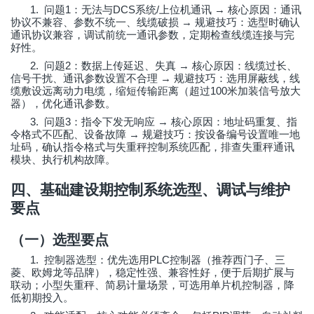
1.
1
DCS
/
→
问题
：无法与
系统
上位机通讯
核心原因：通讯
→
协议不兼容、参数不统一、线缆破损
规避技巧：选型时确认
通讯协议兼容，调试前统一通讯参数，定期检查线缆连接与完
好性。
2.
2
→
问题
：数据上传延迟、失真
核心原因：线缆过长、
→
信号干扰、通讯参数设置不合理
规避技巧：选用屏蔽线，线
100
缆敷设远离动力电缆，缩短传输距离（超过
米加装信号放大
器），优化通讯参数。
3.
3
→
问题
：指令下发无响应
核心原因：地址码重复、指
→
令格式不匹配、设备故障
规避技巧：按设备编号设置唯一地
址码，确认指令格式与失重秤控制系统匹配，排查失重秤通讯
模块、执行机构故障。
四、基础建设期控制系统选型、调试与维护
要点
（一）选型要点
1.
PLC
控制器选型：优先选用
控制器（推荐西门子、三
菱、欧姆龙等品牌），稳定性强、兼容性好，便于后期扩展与
联动；小型失重秤、简易计量场景，可选用单片机控制器，降
低初期投入。