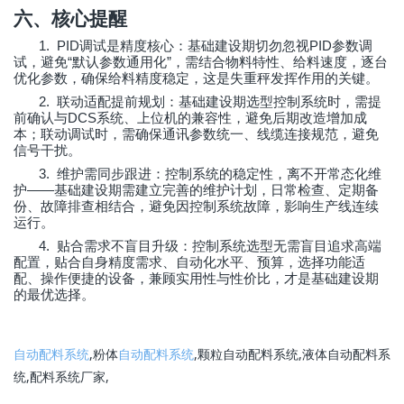
六、核心提醒
1. PID
PID
调试是精度核心：基础建设期切勿忽视
参数调
“
”
试，避免
默认参数通用化
，需结合物料特性、给料速度，逐台
优化参数，确保给料精度稳定，这是失重秤发挥作用的关键。
2.
联动适配提前规划：基础建设期选型控制系统时，需提
DCS
前确认与
系统、上位机的兼容性，避免后期改造增加成
本；联动调试时，需确保通讯参数统一、线缆连接规范，避免
信号干扰。
3.
维护需同步跟进：控制系统的稳定性，离不开常态化维
——
护
基础建设期需建立完善的维护计划，日常检查、定期备
份、故障排查相结合，避免因控制系统故障，影响生产线连续
运行。
4.
贴合需求不盲目升级：控制系统选型无需盲目追求高端
配置，贴合自身精度需求、自动化水平、预算，选择功能适
配、操作便捷的设备，兼顾实用性与性价比，才是基础建设期
的最优选择。
自动配料系统
,粉体
自动配料系统
,颗粒自动配料系统,液体自动配料系
统,配料系统厂家,