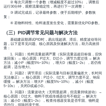
②
10%
每次只调整一个参数（增减幅度不超过
），调整后
30
运行
分钟，观察流量稳定性，再进行下一次调整；
③
调试完成后，记录最终参数，便于后期维护、参数恢
复；
④
PID
若物料特性、给料速度发生变化，需重新优化
参数。
（三）
PID
调节常见问题与解决方法
PID
基础建设期调试
时，易出现超调、滞后、精度波动等问
题，以下是常见问题、核心原因及快速解决方法，助力高效排
查：
1.
1
问题
：给料流量超调严重（实际流量远超目标值，后快
→
P
D
→
速回落）
核心原因：
过大、
过小，调节力度过强
解决
P
5%~10%
D
1~2s
方法：减小
（幅度
），增大
（幅度
），若仍有
I
超调，适当增大
。
2.
2
问题
：调节滞后（实际流量与目标流量偏差大，长时间
→
P
I
无法修正）
核心原因：
过小、
过大，调节力度不足、响应
→
P
5%~10%
I
缓慢
解决方法：增大
（幅度
），减小
（幅度
5~10s
D
D
），关闭
或减小
。
3.
3
→
问题
：流量波动大（无明显超调，但流量持续波动）
D
→
核心原因：
过大、物料干扰或传感器信号不稳定
解决方
D
1~2s
法：减小
（幅度
），检查传感器安装是否牢固、物料是
否均匀，排除环境干扰。