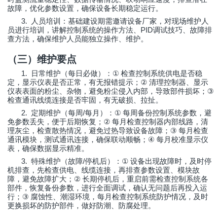
故障，优化参数设置，确保设备长期稳定运行。
3.
人员培训：基础建设期需邀请设备厂家，对现场维护人
PID
员进行培训，讲解控制系统的操作方法、
调试技巧、故障排
查方法，确保维护人员能独立操作、维护。
（三）维护要点
1.
①
日常维护（每日必做）：
检查控制系统供电是否稳
②
定，显示仪表是否正常，有无报错提示；
清理控制器、显示
③
仪表表面的粉尘、杂物，避免粉尘侵入内部，导致部件损坏；
检查通讯线缆连接是否牢固，有无破损、拉扯。
2.
/
①
定期维护（每周
每月）：
每周备份控制系统参数，避
②
免参数丢失，便于后期恢复；
每月检查控制器内部线路，清
③
理灰尘，检查散热情况，避免过热导致设备故障；
每月检查
④
通讯模块，测试通讯连接，确保联动顺畅；
每月校准显示仪
表，确保数据显示精准。
3.
/
①
特殊维护（故障
停机后）：
设备出现故障时，及时停
机排查，先检查供电、线缆连接，再排查参数设置、模块故
②
障，避免故障扩大；
长期停机后，重启前需检查控制系统各
部件，恢复备份参数，进行全面调试，确认无问题后再投入运
③
行；
腐蚀性、潮湿环境，每月检查控制系统防护情况，及时
更换损坏的防护部件，做好防潮、防腐处理。