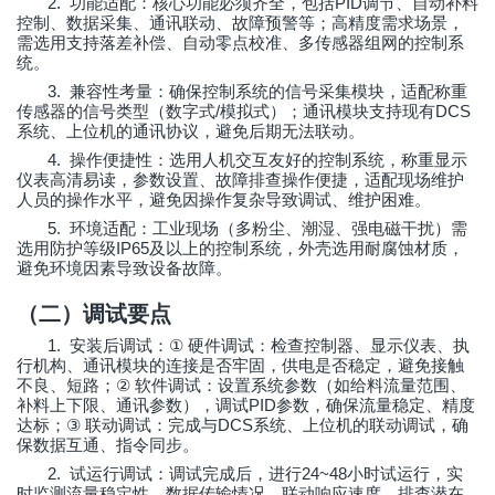
2.
PID
功能适配：核心功能必须齐全，包括
调节、自动补料
控制、数据采集、通讯联动、故障预警等；高精度需求场景，
需选用支持落差补偿、自动零点校准、多传感器组网的控制系
统。
3.
兼容性考量：确保控制系统的信号采集模块，适配称重
/
DCS
传感器的信号类型（数字式
模拟式）；通讯模块支持现有
系统、上位机的通讯协议，避免后期无法联动。
4.
操作便捷性：选用人机交互友好的控制系统，称重显示
仪表高清易读，参数设置、故障排查操作便捷，适配现场维护
人员的操作水平，避免因操作复杂导致调试、维护困难。
5.
环境适配：工业现场（多粉尘、潮湿、强电磁干扰）需
IP65
选用防护等级
及以上的控制系统，外壳选用耐腐蚀材质，
避免环境因素导致设备故障。
（二）调试要点
1.
①
安装后调试：
硬件调试：检查控制器、显示仪表、执
行机构、通讯模块的连接是否牢固，供电是否稳定，避免接触
②
不良、短路；
软件调试：设置系统参数（如给料流量范围、
PID
补料上下限、通讯参数），调试
参数，确保流量稳定、精度
③
DCS
达标；
联动调试：完成与
系统、上位机的联动调试，确
保数据互通、指令同步。
2.
24~48
试运行调试：调试完成后，进行
小时试运行，实
时监测流量稳定性、数据传输情况、联动响应速度，排查潜在