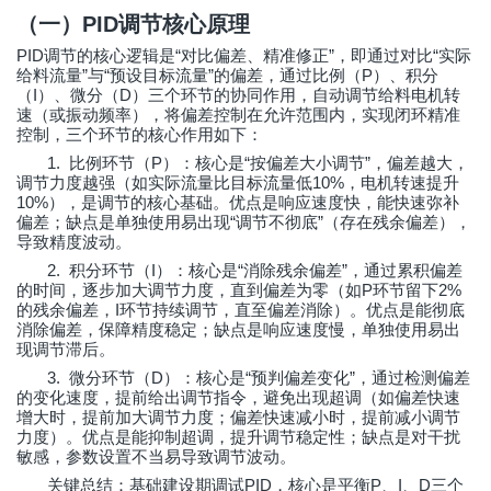
（一）
PID
调节核心原理
PID
“
”
“
调节的核心逻辑是
对比偏差、精准修正
，即通过对比
实际
”
“
”
P
给料流量
与
预设目标流量
的偏差，通过比例（
）、积分
I
D
（
）、微分（
）三个环节的协同作用，自动调节给料电机转
速（或振动频率），将偏差控制在允许范围内，实现闭环精准
控制，三个环节的核心作用如下：
1.
P
“
”
比例环节（
）：核心是
按偏差大小调节
，偏差越大，
10%
调节力度越强（如实际流量比目标流量低
，电机转速提升
10%
），是调节的核心基础。优点是响应速度快，能快速弥补
“
”
偏差；缺点是单独使用易出现
调节不彻底
（存在残余偏差），
导致精度波动。
2.
I
“
”
积分环节（
）：核心是
消除残余偏差
，通过累积偏差
P
2%
的时间，逐步加大调节力度，直到偏差为零（如
环节留下
I
的残余偏差，
环节持续调节，直至偏差消除）。优点是能彻底
消除偏差，保障精度稳定；缺点是响应速度慢，单独使用易出
现调节滞后。
3.
D
“
”
微分环节（
）：核心是
预判偏差变化
，通过检测偏差
的变化速度，提前给出调节指令，避免出现超调（如偏差快速
增大时，提前加大调节力度；偏差快速减小时，提前减小调节
力度）。优点是能抑制超调，提升调节稳定性；缺点是对干扰
敏感，参数设置不当易导致调节波动。
PID
P
I
D
关键总结：基础建设期调试
，核心是平衡
、
、
三个