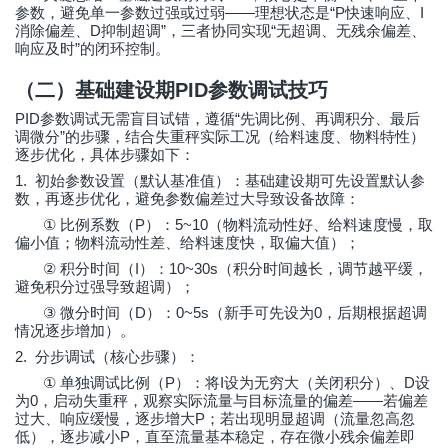
——
“P
I
参数，避免单一参数过强或过弱
理想状态是
快速响应、
D
”
“
消除偏差、
抑制超调
，三者协同实现
无超调、无残余偏差、
”
响应及时
的闭环控制。
（二）基础建设期
PID
参数调试技巧
PID
“
参数调试无需盲目试错，遵循
先调比例、再调积分、最后
”
调微分
的步骤，结合失重秤实际工况（给料速度、物料特性）
逐步优化，具体步骤如下：
1.
初始参数设置（默认基准值）：基础建设期可先设置默认参
数，再逐步优化，避免参数偏差过大导致设备故障：
①
P
5~10
比例系数（
）：
（物料流动性好、给料速度慢，取
偏小值；物料流动性差、给料速度快，取偏大值）；
②
I
10~30s
积分时间（
）：
（积分时间越长，调节越平缓，
避免积分过强导致超调）；
③
D
0~5s
0
微分时间（
）：
（新手可先设为
，后期根据超调
情况逐步增加）。
2.
分步调试（核心步骤）：
①
P
I
D
单独调试比例（
）：将
设为无穷大（关闭积分）、
设
0
——
为
，启动失重秤，观察实际流量与目标流量的偏差
若偏差
P
过大、响应缓慢，逐步增大
；若出现明显超调（流量忽高忽
P
低），逐步减小
，直至流量基本稳定，存在微小残余偏差即