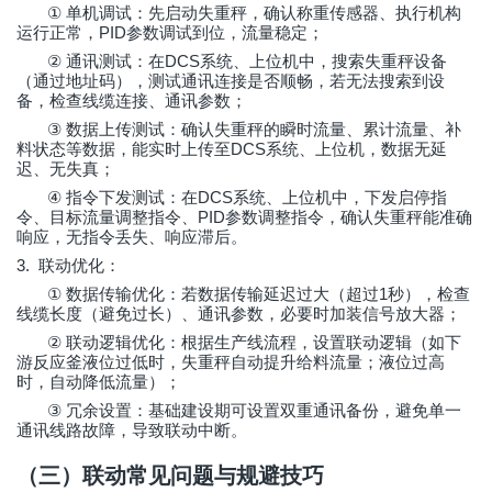
①
单机调试：先启动失重秤，确认称重传感器、执行机构
PID
运行正常，
参数调试到位，流量稳定；
②
DCS
通讯测试：在
系统、上位机中，搜索失重秤设备
（通过地址码），测试通讯连接是否顺畅，若无法搜索到设
备，检查线缆连接、通讯参数；
③
数据上传测试：确认失重秤的瞬时流量、累计流量、补
DCS
料状态等数据，能实时上传至
系统、上位机，数据无延
迟、无失真；
④
DCS
指令下发测试：在
系统、上位机中，下发启停指
PID
令、目标流量调整指令、
参数调整指令，确认失重秤能准确
响应，无指令丢失、响应滞后。
3.
联动优化：
①
1
数据传输优化：若数据传输延迟过大（超过
秒），检查
线缆长度（避免过长）、通讯参数，必要时加装信号放大器；
②
联动逻辑优化：根据生产线流程，设置联动逻辑（如下
游反应釜液位过低时，失重秤自动提升给料流量；液位过高
时，自动降低流量）；
③
冗余设置：基础建设期可设置双重通讯备份，避免单一
通讯线路故障，导致联动中断。
（三）联动常见问题与规避技巧