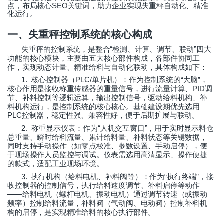
SEO
点，布局核心
关键词，助力企业实现失重秤自动化、精准
化运行。
一、失重秤控制系统的核心构成
“
”
失重秤的控制系统，是整合
检测、计算、调节、联动
四大
功能的核心模块，主要由五大核心部件构成，各部件协同工
作，实现动态计量、精准给料与自动化联动，具体构成如下：
1.
PLC/
“
”
核心控制器（
单片机）：作为控制系统的
大脑
，
PID
核心作用是接收称重传感器的重量信号，进行流量计算、
调
节、补料控制等逻辑运算，输出控制信号，驱动给料机构、补
料机构运行，是控制系统的核心核心。基础建设期优先选用
PLC
控制器，稳定性强、兼容性好，便于后期扩展与联动。
2.
“
”
称重显示仪表：作为
人机交互窗口
，用于实时显示料仓
总重量、瞬时给料流量、累计给料量、补料状态等关键数据，
同时支持手动操作（如零点校准、参数设置、手动启停），便
于现场操作人员监控与调试。仪表需选用高清显示、操作便捷
的款式，适配工业现场环境。
3.
“
”
执行机构（给料电机、补料阀等）：作为
执行终端
，接
收控制器的控制信号，执行给料速度调节、补料启停等动作
——
给料电机（螺杆电机、振动电机）通过调节转速（或振动
频率）控制给料流量，补料阀（气动阀、电动阀）控制补料机
构的启停，是实现精准给料的核心执行部件。