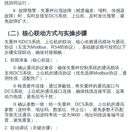
线协同运行；
4.
故障预警：失重秤出现故障（精度偏差、堵料、传感器
DCS
故障）时，实时反馈至
系统、上位机，及时发出预警，避
免故障扩大。
（二）核心联动方式与实操步骤
DCS
失重秤与
系统、上位机的联动，核心依赖通讯模块与通讯
Modbus
RS485
协议（主流为
、
协议），基础建设期可按照以下
步骤实现联动，确保对接顺畅：
1.
前期准备（核心前提）：
①
确认通讯协议兼容：确保失重秤控制系统的通讯模块，
DCS
Modbus
支持
系统、上位机的通讯协议（优先选择
协议，通
用性强、适配性广）；
②
检查硬件连接：通过屏蔽线，将失重秤的通讯接口与
DCS
系统、上位机的通讯接口连接，确保线缆连接牢固，远离
动力电缆，避免信号干扰；
③
DCS
确认参数一致：统一失重秤、
系统、上位机的通讯
参数（波特率、地址码、数据位、停止位），避免参数不匹配
9600
导致无法通讯（如波特率统一设为
，地址码按设备编号设
置，避免重复）。
2.
联动调试（关键步骤）：