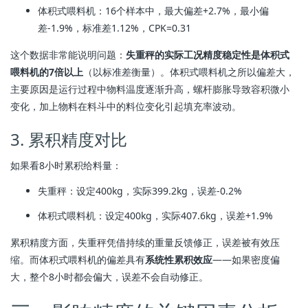
体积式喂料机：16个样本中，最大偏差+2.7%，最小偏
差-1.9%，标准差1.12%，CPK=0.31
这个数据非常能说明问题：
失重秤的实际工况精度稳定性是体积式
喂料机的7倍以上
（以标准差衡量）。体积式喂料机之所以偏差大，
主要原因是运行过程中物料温度逐渐升高，螺杆膨胀导致容积微小
变化，加上物料在料斗中的料位变化引起填充率波动。
3. 累积精度对比
如果看8小时累积给料量：
失重秤：设定400kg，实际399.2kg，误差-0.2%
体积式喂料机：设定400kg，实际407.6kg，误差+1.9%
累积精度方面，失重秤凭借持续的重量反馈修正，误差被有效压
缩。而体积式喂料机的偏差具有
系统性累积效应
——如果密度偏
大，整个8小时都会偏大，误差不会自动修正。