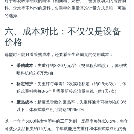
对于容易吸潮结块的粉体（如面粉、奶粉）、密度波动大的混合物
料、含水率不均匀的原料，失重秤的重量基准计量方式是唯一可靠
的选择。
六、成本对比：不仅仅是设备
价格
选型时不能只看采购成本，还要看全生命周期的使用成本：
采购成本
：失重秤约8-20万元/台（视量程和精度），体积式
喂料机约2-8万元/台
标定维护
：失重秤每年需1-2次实物标定（约0.5天/次），体
积式喂料机每3-6个月需重新校准流量曲线（约1天/次）
废品成本
：精度差导致的废品率，失重秤通常可控制在0.3%
以下，体积式喂料机可能达到1%-2%
以一个年产5000吨改性塑料的工厂为例，废品率每降低0.5%，每年
可减少废品损失约15万元。半年就能把失重秤和体积式喂料机的价