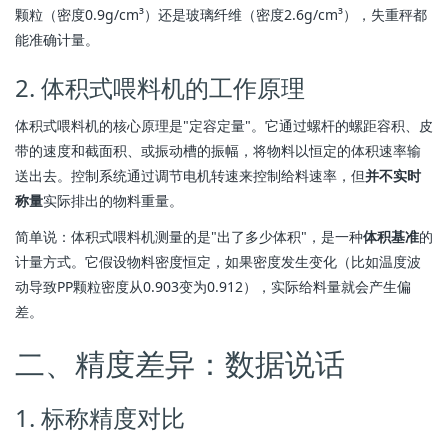
颗粒（密度0.9g/cm³）还是玻璃纤维（密度2.6g/cm³），失重秤都
能准确计量。
2. 体积式喂料机的工作原理
体积式喂料机的核心原理是"定容定量"。它通过螺杆的螺距容积、皮
带的速度和截面积、或振动槽的振幅，将物料以恒定的体积速率输
送出去。控制系统通过调节电机转速来控制给料速率，但
并不实时
称量
实际排出的物料重量。
简单说：体积式喂料机测量的是"出了多少体积"，是一种
体积基准
的
计量方式。它假设物料密度恒定，如果密度发生变化（比如温度波
动导致PP颗粒密度从0.903变为0.912），实际给料量就会产生偏
差。
二、精度差异：数据说话
1. 标称精度对比