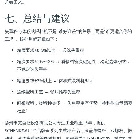
差赚回来。
七、总结与建议
失重秤与体积式喂料机不是"谁好谁差"的关系，而是"谁更适合你的
工况"。核心判断逻辑如下：
精度要求±0.5%以内 → 必选失重秤
精度要求±1%~±2% → 看物料密度稳定性，稳定选体积式，
不稳定选失重秤
精度要求±2%以上 → 体积式喂料机即可
连续配料工艺 → 强烈推荐失重秤
间歇配料，物料种类多 → 失重秤更有优势（换料时自动清零
校正）
扬州申克自控设备有限公司专注工业称重16年，提供
SCHENK&AUTO品牌全系列失重秤产品，涵盖单螺杆、双螺杆、振
动式、液体失重秤等多种机型，量程覆盖0.1-5000kg/h，精度可达