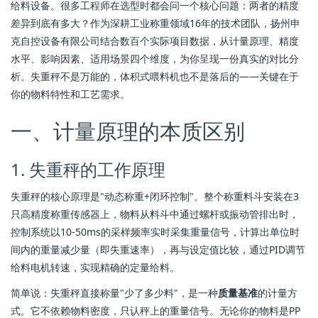
给料设备。很多工程师在选型时都会问一个核心问题：两者的精度
差异到底有多大？作为深耕工业称重领域16年的技术团队，扬州申
克自控设备有限公司结合数百个实际项目数据，从计量原理、精度
水平、影响因素、适用场景四个维度，为你呈现一份真实的对比分
析。失重秤不是万能的，体积式喂料机也不是落后的——关键在于
你的物料特性和工艺需求。
一、计量原理的本质区别
1. 失重秤的工作原理
失重秤的核心原理是"动态称重+闭环控制"。整个称重料斗安装在3
只高精度称重传感器上，物料从料斗中通过螺杆或振动管排出时，
控制系统以10-50ms的采样频率实时采集重量信号，计算出单位时
间内的重量减少量（即失重速率），再与设定值比较，通过PID调节
给料电机转速，实现精确的定量给料。
简单说：失重秤直接称量"少了多少料"，是一种
质量基准
的计量方
式。它不依赖物料密度，只认秤上的重量信号。无论你的物料是PP