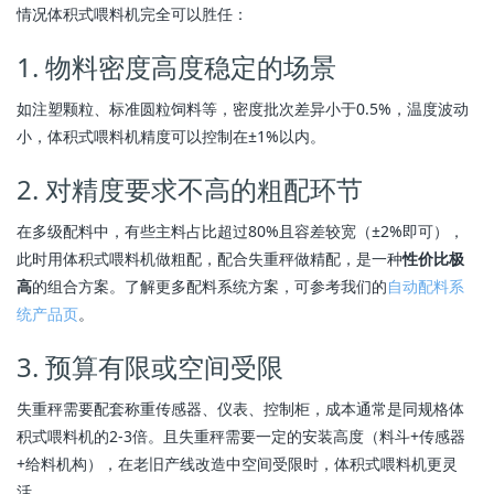
情况体积式喂料机完全可以胜任：
1. 物料密度高度稳定的场景
如注塑颗粒、标准圆粒饲料等，密度批次差异小于0.5%，温度波动
小，体积式喂料机精度可以控制在±1%以内。
2. 对精度要求不高的粗配环节
在多级配料中，有些主料占比超过80%且容差较宽（±2%即可），
此时用体积式喂料机做粗配，配合失重秤做精配，是一种
性价比极
高
的组合方案。了解更多配料系统方案，可参考我们的
自动配料系
统产品页
。
3. 预算有限或空间受限
失重秤需要配套称重传感器、仪表、控制柜，成本通常是同规格体
积式喂料机的2-3倍。且失重秤需要一定的安装高度（料斗+传感器
+给料机构），在老旧产线改造中空间受限时，体积式喂料机更灵
活。